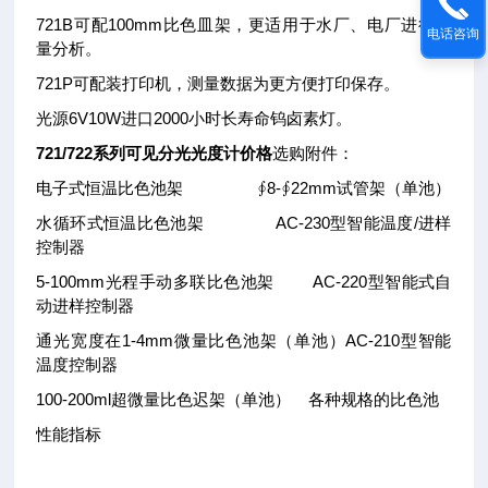
721B可配100mm比色皿架，更适用于水厂、电厂进行含
电话咨询
量分析。
721P可配装打印机，测量数据为更方便打印保存。
光源6V10W进口2000小时长寿命钨卤素灯。
721/722系列可见分光光度计价格
选购附件：
电子式恒温比色池架 ∮8-∮22mm试管架（单池）
水循环式恒温比色池架 AC-230型智能温度/进样
控制器
5-100mm光程手动多联比色池架 AC-220型智能式自
动进样控制器
通光宽度在1-4mm微量比色池架（单池）AC-210型智能
温度控制器
100-200ml超微量比色迟架（单池） 各种规格的比色池
性能指标