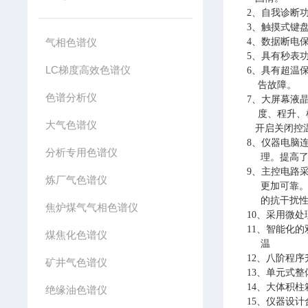
2、
自我诊断
3、
触摸式键
气相色谱仪
4、
数据断电
5、
具有秒表
LC梯度高效色谱仪
6、
具有超温
告
故障
。
色谱分析仪
7、
大屏幕液
度、
程升、
大气色谱仪
开启关
闭控
8、
仪器电脑
分析专用色谱仪
理。
提高
9、
主控电路
炼厂气色谱仪
更
加可靠
的抗干
扰
焦炉煤气气相色谱仪
10、
采用微处
11、
智能化的
煤焦化色谱仪
温
12、
八阶程序
矿井气色谱仪
13、
单元式整
14、
大体积柱
绝缘油色谱仪
15、
仪器设计