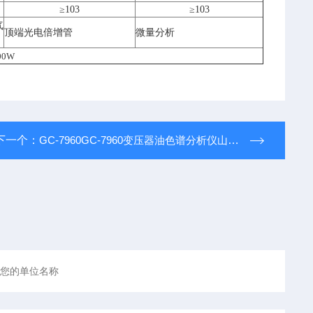
≥10
3
≥10
3
气
顶端光电倍增管
微量分析
00
W
下一个：
GC-7960GC-7960变压器油色谱分析仪山东供应