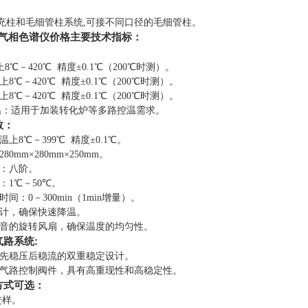
充柱和毛细管柱系统,可接不同口径的毛细管柱
。
60气相色谱仪价格
主要技术指标：
：
上8℃－
420
℃ 精度±0.1℃（200℃时测）
。
上8℃－
420
℃ 精度±0.1℃（200℃时测）
。
上8℃－
420
℃ 精度±0.1℃（200℃时测）
。
控温：适用于加装转化炉等多路控温需求
。
数：
上8℃－399℃ 精度±0.1℃
。
2
8
0mm×2
80
mm×2
50
mm
。
：八阶
。
：1℃－
5
0℃
。
间：0－300min（1min增量）
。
计，确保快速降温
。
音的旋转风扇，确保温度的均匀性
。
气路系统:
先稳压后稳流的双重稳定设计
。
气路控制阀件，具有高重现性和高稳定性。
方式可选：
进样
。