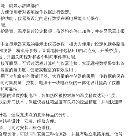
功能，能显示故障部位
。
盘方便使用者对各项操作数据进行设定
。
保护功能，仪器所设定的运行数据在断电后能长期保存
。
功能
。
保护装置。温度超过设定极艰，仪器均会停止加热，并在显示器上报
晶中文显示器直观的显示出仪器参数
，
极大方便用户设定包括各路温
检测器、桥流等参数；直观地操作包括FID自动点火，开关桥流，
温，开启关闭程升和各个时间事件等功能
。
连接互联网，可通过远程计算机与仪器连接，实现远程数据采集和管
了装置的自由度，促进实验室的有效应用
。
采用了功能良好的微处理器、大容量的存储器的采用，使数据的保存
。
同时集测量、控制、电源于一块电路板的一体化设计提高了仪器
性和可靠性
。
理器的温度控制电路，各加热区被控对象的温度精度达到0.1度
。
双后开门技术，保证仪器柱箱温度有良好的控温精度，并能快速降
升温，适应宽沸点的复杂样品的分析。
体结构设计，安装、维修方便
。
箱，可同时安装
四
根色谱柱
。
合理灵活，可以同时安装三种检测器，并且有独立电路系统、信号