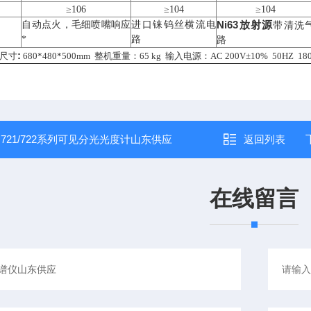
≥10
6
≥10
4
≥10
4
N
i
63放射源
自动点火，
毛细
喷嘴响应
进口
铼
钨丝横流电
带清洗
*
路
路
:
尺寸
6
8
0*
48
0*
500
mm 整机重量：6
5
kg 输入电源：AC 200V±10% 50HZ
18
：
721/722系列可见分光光度计山东供应
返回列表
在线留言