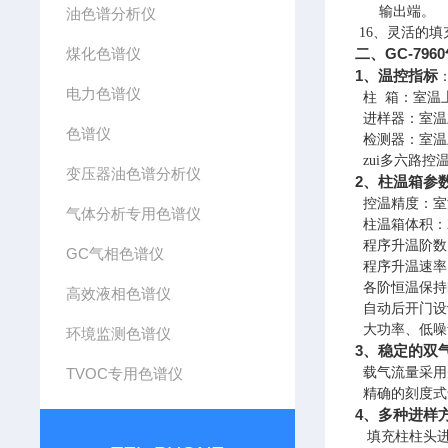
输
出端
。
油色谱分析仪
16、
灵活的填
煤化色谱仪
二、GC-79
1、温控指标
电力色谱仪
柱
箱：室温
进样器：室温
色谱仪
检测器：室温
zui多六路
变压器油色谱分析仪
2、柱温箱参
控温精度：室温
气体分析专用色谱仪
柱温箱体积：
程序升温阶数
GC气相色谱仪
程序升温速率
各阶恒温保持时
高效液相色谱仪
自动后开门设
大功率、低噪
环境监测色谱仪
3、稳定的双
TVOC专用色谱仪
载气流量采用
精确的刻度式
4、多种进样
填充柱柱头