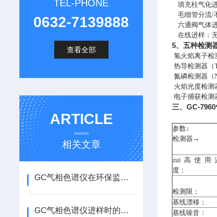
TEL-PHONE
填充柱气化
毛细管分流
0632-7139888
六通阀气体
在线进样：无
5、
五种检测
查看全部
氢火焰离子检测
热导检测器（T
氮磷检测器（
火焰光度检测器
电子捕获检测器
三、GC-79
ARTICLE
参数↓
检测器→
相关文章
zui
高使用
度
：
GC气相色谱仪在环保监测中的具体应用
检测限
：
基线
漂移
：
GC气相色谱仪进样时的那些注意事项
基线
噪音
：