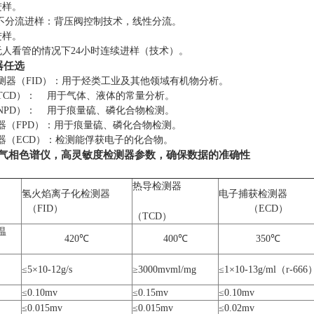
进样
。
/不分流进样：背压阀控制技术，线性分流
。
进样
。
人看管的情况下24小时连续进样（技术）
。
器任选
器（FID）
：用于烃类工业及其他领域有机物分析
。
CD）
：
用于气体、液体的常量分析
。
NPD）：
用于痕量硫、磷化合物检测
。
（FPD）
：用于痕量硫、磷化合物检测
。
（ECD）
：检测能俘获电子的化合物
。
60气相色谱仪，
高灵敏度检测器
参数
，确保数据的准确性
热导
检测器
氢火焰离子化
检测器
电子捕获
检测器
（
FID）
（
ECD
）
（
TCD
）
温
4
2
0℃
400℃
350
℃
≤5×10
-12
g/s
≥
3000mvml/mg
≤1×10
-13
g/ml（r-666
≤
0.10mv
≤
0.15mv
≤
0.10mv
≤
0.015mv
≤
0.015mv
≤
0.02mv