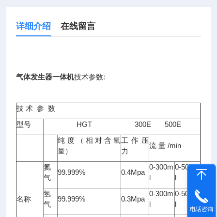
详细介绍
在线留言
气体发生器一体机
技术参数:
技 术 参 数
型号
HGT 300E 500E
纯度（相对含氧
工作压
流 量 /min
量）
力
氮
0-300m
0-500m
99.999%
0.4Mpa
气
l
l
氢
0-300m
0-500m
名称
99.999%
0.3Mpa
气
l
l
电话咨询