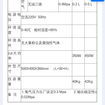
空
无油三级
0.4Mpa
0-2 L
0-5 L
气
电源电
交流220V 50Hz
压
环境温
0-40℃ 相对湿度<85%
度
环境条
无大量粉尘及腐蚀性气体
件
zui大功
350W
450W
率
外型尺
500X400X360mm （L×W×H）
寸
仪器重
40Kg
42Kg
量
⒈氢气压力出厂设定0.3 Mpa ⒉输出稳定性≤
备 注
0.01Mpa