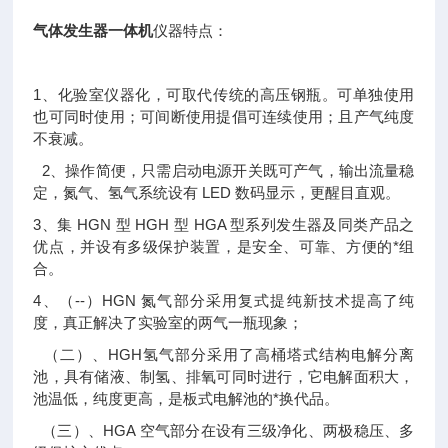
气体发生器一体机
仪器特点：
1、化验室仪器化，可取代传统的高压钢瓶。可单独使用
也可同时使用；可间断使用提倡可连续使用；且产气纯度
不衰减。
2、操作简便，只需启动电源开关既可产气，输出流量稳
定，氮气、氢气系统设有 LED 数码显示，更醒目直观。
3、集 HGN 型 HGH 型 HGA 型系列发生器及同类产品之
优点，并设有多级保护装置，是安全、可靠、方便的*组
合。
4、（--）HGN 氮气部分采用复式提纯新技术提高了纯
度，真正解决了实验室的两气一瓶现象；
（二）、HGH氢气部分采用了高桶塔式结构电解分离
池，具有储液、制氢、排氧可同时进行，它电解面积大，
池温低，纯度更高，是板式电解池的*换代品。
（三）、HGA 空气部分在设有三级净化、两极稳压、多