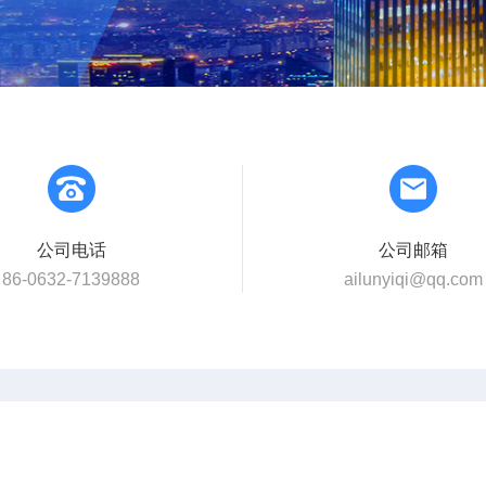
公司电话
公司邮箱
86-0632-7139888
ailunyiqi@qq.com