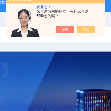
境检测VOC色谱仪
原子荧光光度计
在线VOC气相色谱仪
欢迎您！
来自局域网的朋友！有什么可以
帮助您的吗？