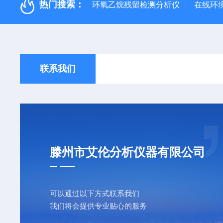
热门搜索：
环氧乙烷残留检测分析仪
在线环
联系我们
滕州市艾伦分析仪器有限公司
可以通过以下方式联系我们
我们将会提供专业贴心的服务