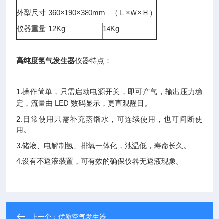
外型尺寸
360×190×380mm （Ｌ×Ｗ×Ｈ）
仪器重量
12Kg
14Kg
高纯度氢气发生器
仪器特点：
1.操作简单，只需启动电源开关，即可产气，输出压力稳
定，流量由 LED 数
码显示，更直观醒目。
2.日常使用只需补充蒸馏水，可连续使用，也可间断使
用。
3.储液、电解制氢、排氧一体化，池温低，寿命长久。
4.设有不返液装置，可有效的确保仪器无返液现象。
上一个：
优质空气发生器