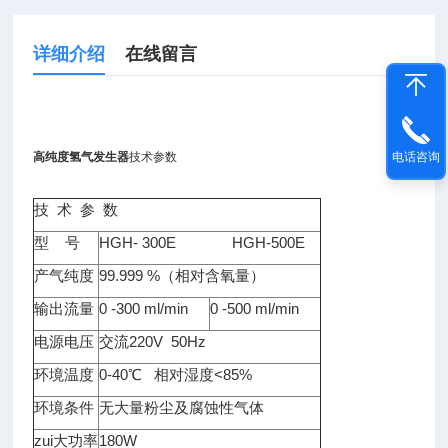
详细介绍
在线留言
电话咨询
高纯度氢气发生器
技术参数
技 术 参 数
型 号
HGH- 300E HGH-500E
产气纯度
99.999 %（相对含氧量）
输出流量
0 -300 ml/min
0 -500 ml/min
电源电压
交流220V 50Hz
环境温度
0-40℃ 相对湿度<85%
环境条件
无大量粉尘及腐蚀性气体
zui大功率
180W