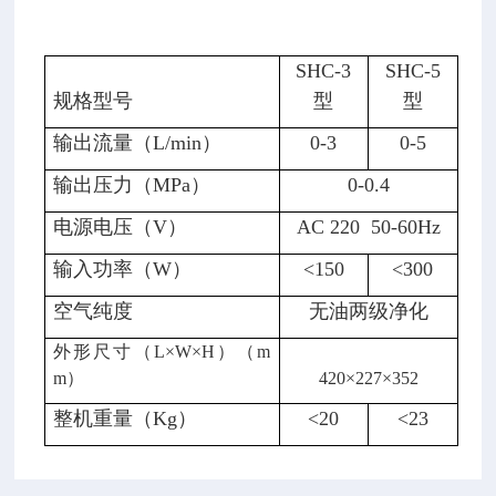
SHC-3
SHC-5
规格型号
型
型
输出流量
（
L/min
）
0-3
0-5
输出压力
（
MPa
）
0-0.4
电源电压
（
V
）
AC 220 50-60Hz
输入功率
（
W
）
<150
<300
空气纯度
无油两级净化
外形尺寸
（
L
×
W
×
H
）（
m
m
）
420
×
227
×
352
整机重量
（
Kg
）
<20
<23