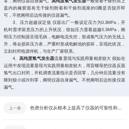
零，阐明仪器自身漏气。
高纯度氢气发生器
一般查看干燥剂筒上
盖内的橡胶面有无干燥剂附着和干燥剂底座的0圈是否脱开即
可，不然阐明后边衔接的仪器漏气。
3、压力超越设定值 仪器出厂一般设定压力为0.3MPa，开
机时需求留意压力的上升状况，假如压力显着超越0.3MPa，阐
明压力控制器呈现毛病，电解电流失控，形成氢气压力的无线上
升，将会损坏压力表，严重时形成电解池的损坏，呈现此状况，
立刻封闭电源停机，与生产厂家联系。
4、
高纯度氢气发生器
流量显现与实践用量相差较大 假如在
运用中发现流量显现与实践用量相差较大，用盲螺母把仪器反面
氢气出口封闭，开机调查流量指示是否回零，几分钟后流量没有
降到较小或许到零，阐明仪器自身漏气。不然阐明后边衔接仪器
漏气。
色谱分析仪从根本上提高了仪器的可靠性和可维护性
上一条