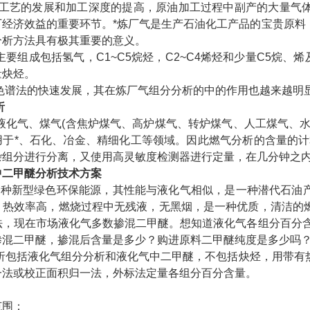
艺的发展和加工深度的提高，原油加工过程中副产的大量气体
厂经济效益的重要环节。*炼厂气是生产石油化工产品的宝贵原料
分析方法具有极其重要的意义。
组成包括氢气，C1~C5烷烃，C2~C4烯烃和少量C5烷、烯
量炔烃。
谱法的快速发展，其在炼厂气组分分析的中的作用也越来越明
析
化气、煤气(含焦炉煤气、高炉煤气、转炉煤气、人工煤气、水
用于*、石化、冶金、精细化工等领域。因此燃气分析的含量的计
杂组分进行分离，又使用高灵敏度检测器进行定量，在几分钟之
中二甲醚分析技术方案
一种新型绿色环保能源，其性能与液化气相似，是一种潜代石油
，热效率高，燃烧过程中无残液，无黑烟，是一种优质，清洁的
法，现在市场液化气多数掺混二甲醚。想知道液化气各组分百分含
掺混二甲醚，掺混后含量是多少？购进原料二甲醚纯度是多少吗
包括液化气组分分析和液化气中二甲醚，不包括炔烃，用带有
一法或校正面积归一法，外标法定量各组分百分含量。
范围：