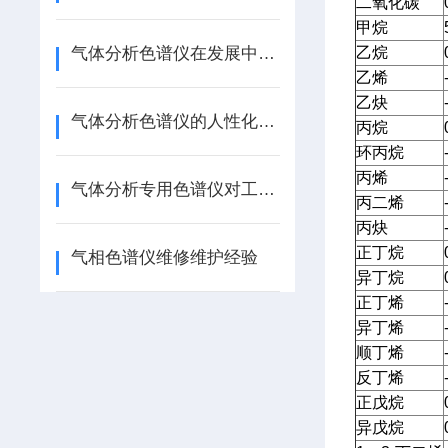
二氧化碳
甲烷
气体分析色谱仪在发展中是一个循环渐进的过程
乙烷
乙烯
乙炔
气体分析色谱仪的人性化体现
丙烷
环丙烷
丙烯
气体分析专用色谱仪对工业、生产和环境保护等领域都起到了至关重要的作用
丙二烯
丙炔
正丁烷
气相色谱仪维修维护经验
异丁烷
正丁烯
异丁烯
顺丁烯
反丁烯
正戊烷
异戊烷