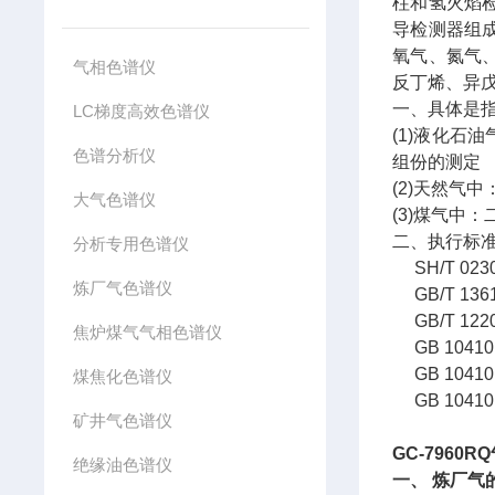
柱和氢火焰
导检测器组
氧气、氮气
气相色谱仪
反丁烯、异
一、具体是
LC梯度高效色谱仪
(1)液化
色谱分析仪
组份的测定
(2)天然气
大气色谱仪
(3)煤气中
二、执行标
分析专用色谱仪
SH/T 02
炼厂气色谱仪
GB/T 13
GB/T 12
焦炉煤气气相色谱仪
GB 1041
GB 104
煤焦化色谱仪
GB 104
矿井气色谱仪
GC-7960RQ
绝缘油色谱仪
一、
炼厂气