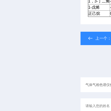
1，3-丁二烯
1-戊烯
正己烷
上一个