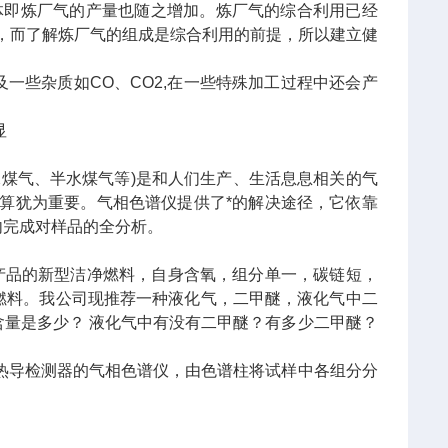
即炼厂气的产量也随之增加。炼厂气的综合利用已经
，而了解炼厂气的组成是综合利用的前提，所以建立健
及一些杂质如CO、CO2,在一些特殊加工过程中还会产
显
煤气、半水煤气等)是和人们生产、生活息息相关的气
算犹为重要。气相色谱仪提供了*的解决途径，它依靠
内完成对样品的全分析。
产品的新型洁净燃料，自身含氧，组分单一，碳链短，
燃料。我公司现推荐一种液化气，二甲醚，液化气中二
量是多少？ 液化气中有没有二甲醚？有多少二甲醚？
？
热导检测器的气相色谱仪，由色谱柱将试样中各组分分