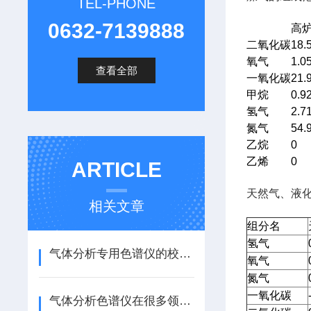
TEL-PHONE
0632-7139888
高
二氧化碳
18.
氧气
1.0
查看全部
一氧化碳
21.
甲烷
0.9
氢气
2.7
氮气
54.
乙烷
0
乙烯
0
ARTICLE
天然气、液
相关文章
组分名
氢气
气体分析专用色谱仪的校准方法
氧气
氮气
一氧化碳
气体分析色谱仪在很多领域中都有广泛应用前景