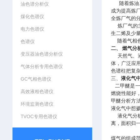
随着炼油工
油色谱分析仪
成为提高炼
煤化色谱仪
全炼厂气的
炼厂气的主要
电力色谱仪
生二烯及少
随着气相色
色谱仪
二、
燃气分
变压器油色谱分析仪
天然气、液
体，广泛应
气体分析专用色谱仪
色谱柱把复
三、
液化气
GC气相色谱仪
二甲醚是
高效液相色谱仪
燃烧性能好
甲醚分析方
环境监测色谱仪
液化气中想
液化气分析
TVOC专用色谱仪
离，面积归
煤气的组成