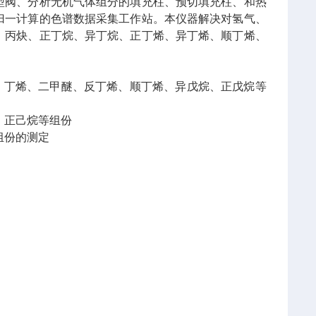
型阀、分析无机气体组分的填充柱、预切填充柱、和热
归一计算的色谱数据采集工作站。本仪器解决对氢气、
、丙炔、正丁烷、异丁烷、正丁烯、异丁烯、顺丁烯、
烷、丁烯、二甲醚、反丁烯、顺丁烯、异戊烷、正戊烷等
、正己烷等组份
组份的测定