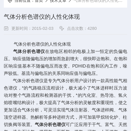
当前位置：
首页
技术文章
气体分析色谱仪的人性化体现
气体分析色谱仪的人性化体现
更新时间：2015-02-03
点击次数：4280
气体分析色谱仪的人性化体现
气体分析色谱仪
在放电区相邻的电极上加一恒定的负偏电
压。响应值随偏电压的增加而急剧增大，很快即达饱和。在饱和
区响应值基本不随偏电压而改变。PDHID在饱和区内工作，噪
声较低。基流与偏电压的关系同响应值与偏电压。
气体分析色谱仪是专为气体分析用户设计的一款高性能气相
色谱仪，*的气路稳压流程设计，极大减小了气体进样时压力波
动对整个气路流程和检测器的干扰，*的汽化室、热导池、氢火
焰喷嘴结构设计，极大提高了气体分析的灵敏度和重现性，使之
更加适合气体分析，可灵活实现气体注射器、气体进样阀、气体
顶空进样器、热解析等多种进样方式，并可加装甲烷转化炉、柱
切换阀等装置。
气体分析色谱仪
可广泛应用于干气、富气、天然