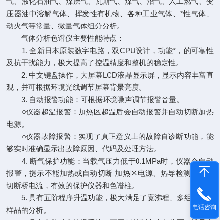
气、液化石油气、煤层气、瓦斯气、煤气、沼气、人工燃气、变
压器油中溶解气体、挥发性有机物、各种工业气体、*性气体、
动火气等常量、微量气体组分分析。
气体分析色谱仪主要性能特点：
1. 全新日本原装数字电路，双CPU设计，功能*，的可靠性
及抗干扰能力，极大提高了控温精度和整机的稳定性。
2. 中文键盘操作，大屏幕LCD液晶显示屏，显示内容丰富直
观，并可根据环境光线调节屏幕背景亮度。
3. 自动报警功能：可根据环境噪声调节报警音量。
○仪器超温报警：加热区超温后会自动报警并自动切断加热
电源。
○仪器故障报警：实现了真正意义上的故障自诊断功能，能
够实时准确显示出故障原因、代码及处理方法。
4. 断气保护功能：当载气压力低于0.1MPa时，仪器会自动
报警，提示不能加热或自动切断 加热区电源、热导检测器自动
切断桥电流，有效的保护仪器和色谱柱。
5. 具有五阶程序升温功能，极大满足了宽沸程、多组分复杂
电话咨询
样品的分析。