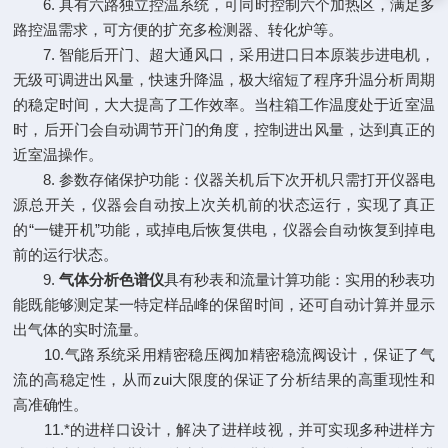
6. 具有六路独立控温系统，可同时控制六个加热区，满足多
路控温需求，可方便的扩充多检测器、转化炉等。
7. 智能后开门、超大通风口，采用进口日本原装步进电机，
无级可调进出风量，快速升降温，极大缩短了程序升温分析周期
的稳定时间，大大提高了工作效率。当柱箱工作温度处于近室温
时，后开门会自动调节开门的角度，控制进出风量，达到真正的
近室温操作。
8. 参数存储保护功能：仪器关机后下次开机只需打开仪器电
源总开关，仪器会自动按上次关机前的状态运行，实现了真正
的“一键开机”功能，或掉电后恢复供电，仪器会自动恢复到掉电
前的运行状态。
9.
气体分析色谱仪
具有秒表和流量计算功能：实用的秒表功
能既能够测定某一特定样品峰的保留时间，还可自动计算并显示
出气体的实时流量。
10.气路系统采用精密稳压阀加精密稳流阀设计，保证了气
流的高稳定性，从而zui大限度的保证了分析结果的高重现性和
高准确性。
11.*的进样口设计，解决了进样歧视，并可实现多种进样方