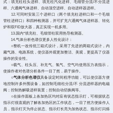
式：填充柱柱头进样、填充柱汽化进样、毛细管分流/不分流进
样、六通阀气体进样、自动顶空进样、自动进样器进样。
12.可同时安装三个进样口（两个填充柱进样口和一个毛细
管柱进样口）和四种检测器，并可扩充六通阀气体进样器、转化
炉和双FID放大器，真正实现一机多用。
13.国内*填充柱、毛细管柱双用热导检测器。
14.气体分析色谱仪更多人性化设计：
○整机一改传统三箱式设计，采用了先进的两箱式设计，内
藏气路、电路系统，使仪器外观更加整洁、美观，更提高了仪器
操作的安全性。
○载气、柱头压、补充气、氢气、空气均使用压力表指示，
使操作者对色谱分析条件一目了然，易于操作。
○
气体分析色谱仪
具备设定时间程序功能，可以使仪器方便
地控制许多外围设备，如控制毛细柱分流/不 分流进样器的电磁
阀；控制热解吸进样装置；控制自动切换阀等。
○在操作面板上各加热区均对应有状态指示灯，可根据状态
指示灯很直观的了解各加热区的工作状态，一目了然方便操作人
员，指示灯灭为停止状态、指示灯长亮为加热状态、指示灯闪烁