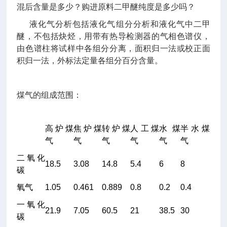
混后含量是多少？购进原料二甲醚纯度是多少吗？
液化气分析包括液化气组分分析和液化气中二甲
醚，不包括炔烃，用带有热导检测器的气相色谱仪，
由色谱柱将试样中各组分分离，面积归一法或校正面
积归一法，外标法定量各组分百分含量。
煤气的组成范围：
高炉煤
焦炉煤
转炉煤
人工煤
水煤
半水煤
气
气
气
气
气
气
二氧化
18.5
3.08
14.8
5.4
6
8
碳
氧气
1.05
0.461
0.889
0.8
0.2
0.4
一氧化
21.9
7.05
60.5
21
38.5
30
碳