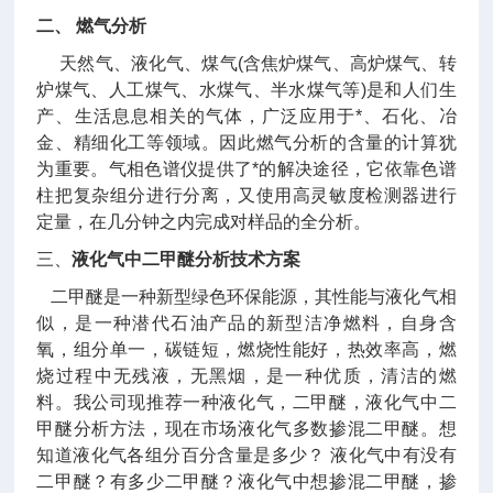
二、
燃气分析
天然气、液化气、煤气(含焦炉煤气、高炉煤气、转
炉煤气、人工煤气、水煤气、半水煤气等)是和人们生
产、生活息息相关的气体，广泛应用于*、石化、冶
金、精细化工等领域。因此燃气分析的含量的计算犹
为重要。气相色谱仪提供了*的解决途径，它依靠色谱
柱把复杂组分进行分离，又使用高灵敏度检测器进行
定量，在几分钟之内完成对样品的全分析。
三、
液化气中二甲醚分析技术方案
二甲醚是一种新型绿色环保能源，其性能与液化气相
似，是一种潜代石油产品的新型洁净燃料，自身含
氧，组分单一，碳链短，燃烧性能好，热效率高，燃
烧过程中无残液，无黑烟，是一种优质，清洁的燃
料。我公司现推荐一种液化气，二甲醚，液化气中二
甲醚分析方法，现在市场液化气多数掺混二甲醚。想
知道液化气各组分百分含量是多少？ 液化气中有没有
二甲醚？有多少二甲醚？液化气中想掺混二甲醚，掺