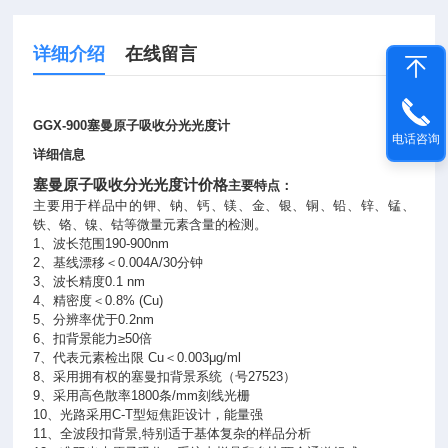
详细介绍
在线留言
GGX-900塞曼原子吸收分光光度计
电话咨询
详细信息
塞曼原子吸收分光光度计价格
主要特点：
主要用于样品中的钾、钠、钙、镁、金、银、铜、铅、锌、锰、
铁、铬、镍、钴等微量元素含量的检测。
1、波长范围190-900nm
2、基线漂移＜0.004A/30分钟
3、波长精度0.1 nm
4、精密度＜0.8% (Cu)
5、分辨率优于0.2nm
6、扣背景能力≥50倍
7、代表元素检出限 Cu＜0.003μg/ml
8、采用拥有权的塞曼扣背景系统（号27523）
9、采用高色散率1800条/mm刻线光栅
10、光路采用C-T型短焦距设计，能量强
11、全波段扣背景,特别适于基体复杂的样品分析