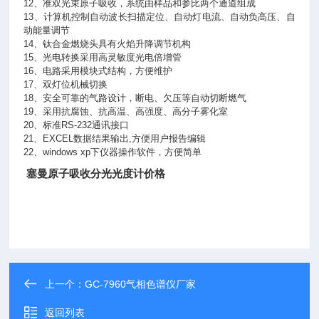
12、准双光束原子吸收，系统由样品和参比两个通道组成
13、计算机控制自动波长扫描定位、自动灯电流、自动负高压、自
动能量调节
14、钛合金燃烧头具有火焰升降调节机构
15、光电转换采用高灵敏度光电倍增管
16、电路采用模块式结构，方便维护
17、双灯位机械切换
18、安全可靠的气路设计，断电、欠压等自动切断燃气
19、采用抗腐蚀、抗高温、高强度、高分子雾化室
20、标准RS-232通讯接口
21、EXCEL数据结果输出,方便用户报告编辑
22、windows xp下仪器操作软件，方便简单
塞曼原子吸收分光光度计价格
上一个：
GC-7960气相色谱仪厂家
返回列表