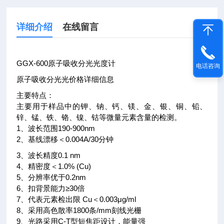
详细介绍
在线留言
GGX-600原子吸收分光光度计
电话咨询
原子吸收分光光价格详细信息
主要特点：
主要用于样品中的钾、钠、钙、镁、金、银、铜、铅、
锌、锰、铁、铬、镍、钴等微量元素含量的检测。
1、波长范围190-900nm
2、基线漂移＜0.004A/30分钟
3、波长精度0.1 nm
4、精密度＜1.0% (Cu)
5、分辨率优于0.2nm
6、扣背景能力≥30倍
7、代表元素检出限 Cu＜0.003μg/ml
8、采用高色散率1800条/mm刻线光栅
9、光路采用C-T型短焦距设计，能量强