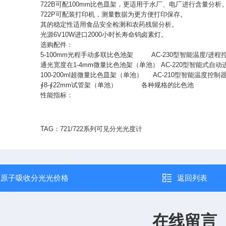
722B可配100mm比色皿架，更适用于水厂、电厂进行含量分析
722P可配装打印机，测量数据为更方便打印保存。
其的稳定性适用食品安全检测和农药残留分析。
光源6V10W进口2000小时长寿命钨卤素灯。
选购配件：
5-100mm光程手动多联比色池架 AC-230型智能温度/进程
通光宽度在1-4mm微量比色池架（单池） AC-220型智能式自
100-200ml超微量比色皿架（单池） AC-210型智能温度控制
∮8-∮22mm试管架（单池） 各种规格的比色池
性能指标：
TAG：721/722系列可见分光光度计
：
原子吸收分光光价格
返回列表
在线留言