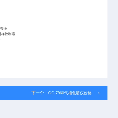
。
控制器
动进样控制器
器
下一个：
GC-7960气相色谱仪价格