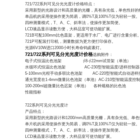
721/722系列可见分光光度计价格特点：
采用新型的光路设计和高质量的光栅，具有杂光低，单色性好的
单品机的采用使操作更为简易，调0%T及100%T仅为轻轻一按。
四种测量模式，T、A、C、斜率法，使操作更加简便。
LCD液晶显示读数方便，大样品室可使功能扩展。
721B可配100mm比色皿架，更适用于水厂、电厂进行含量分析
721P可配装打印机，测量数据为更方便打印保存。
光源6V10W进口2000小时长寿命钨卤素灯。
721/722系列可见分光光度计价格
选购附件：
电子式恒温比色池架 ∮8-∮22mm试管架（单池）
水循环式恒温比色池架 AC-230型智能温度/进样控制器
5-100mm光程手动多联比色池架 AC-220型智能式自动进
通光宽度在1-4mm微量比色池架（单池）AC-210型智能温度控
100-200ml超微量比色迟架（单池） 各种规格的比色池
性能指标
722系列可见分光光度计
产品特点：
采用新型的光路设计和1200/mm高质量光栅，具有杂光低、单
单片机的采用使操作更为简易，调0%T及100%T仅为轻轻一按。
四种测量模式，T、A、C、斜率法，使操作更加简便。
LCD液晶显示读数方便，大样品室可使功能扩展。