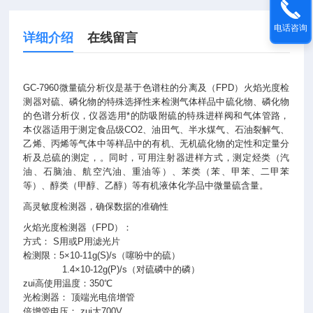
电话咨询
详细介绍
在线留言
GC-7960微量硫分析仪是基于色谱柱的分离及（FPD）火焰光度检
测器对硫、磷化物的特殊选择性来检测气体样品中硫化物、磷化物
的色谱分析仪，仪器选用*的防吸附硫的特殊进样阀和气体管路，
本仪器适用于测定食品级CO2、油田气、半水煤气、石油裂解气、
乙烯、丙烯等气体中等样品中的有机、无机硫化物的定性和定量分
析及总硫的测定，。同时，可用注射器进样方式，测定烃类（汽
油、石脑油、航空汽油、重油等）、苯类（苯、甲苯、二甲苯
等）、醇类（甲醇、乙醇）等有机液体化学品中微量硫含量。
高灵敏度检测器，确保数据的准确性
火焰光度检测器（FPD）：
方式： S用或P用滤光片
检测限：5×10-11g(S)/s（噻吩中的硫）
1.4×10-12g(P)/s（对硫磷中的磷）
zui高使用温度：350℃
光检测器： 顶端光电倍增管
倍增管电压： zui大700V