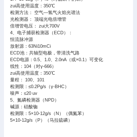
zui高使用温度：350℃
检测方法： 空气—氢气火焰光谱法
光检测器： 顶端光电倍增管
倍增管电压： zui大700V
4、电子捕获检测器（ECD）：
恒流脉冲源
放射源：63Ni10mCi
ECD池：共轴型电极，带清洗气路
ECD电源：0.5、1.0、2.0nA（或×0.1）可变化
线性：104（对γ-666）
zui高使用温度：350℃
量程： 100、101
检测限：≤0.2Pg/s（γ-BHC）
噪声：≤20 uv
5、氮磷检测器（NPD）
碱源：硅酸铷
检测限：5×10-12g/s（N）（偶氮苯）
5×10-12g/s（P）（马拉硫磷）