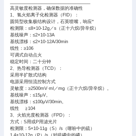
_________________________________
高灵敏度检测器，确保数据的准确性
1、氢火焰离子化检测器（FID）：
圆筒型收集极结构设计，石英喷嘴，响应*
检测限：≤8×10-12g／s（正十六烷/异辛烷）
基线噪声：≤2×10-13A
基线漂移：≤2×10-12A/30min
线性：≥106
可调式自动点火
稳定时间：二十分钟
2、热导检测器（TCD）：
采用半扩散式结构
电源采用恒流控制方式
灵敏度：≥2500mV·ml／mg（正十六烷/异辛烷）。
基线噪声：≤15μV。
基线漂移：≤100μV/30min。
线性 ≧104
3、火焰光度检测器（FPD）：
方式：S用或P用滤光片
检测限：5×10-11g（S）/s（噻吩中的硫）
1.4×10-12g（P）/s（对硫磷中的磷）