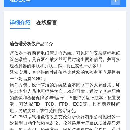
详细介绍
在线留言
油色谱分析仪
产品简介
该仪器具有两套毛细管进样系统，可以同时安装两幅毛细
管色谱柱；具有两个放大器可同时输出两路信号。并可实
现检测器的串联和并联工作。真正实现一机多用
经济实用，其轻松的性能价格比使您的实验室更容易拥有
一台高品质的GC；
操作方便，设计简洁的系统适合不同水平的人员使用，即
使非专业人员也可很快学会；稳定可靠，通过了各种严格
的测试和检验保障多年*运行，降低您的运行成本；配置灵
活，可选配FlD、TCD、FPD、ECD等，具有稳定时间
短，灵敏度高，线性范围宽等特点。
GC-7960型气相色谱仪是艾伦分析仪器有限公司推出的一
款新型自动化气相色谱仪。仪器采用大屏幕LCD液晶显示
器，显示直观、操作方便。同时仪器自带数字接口，通过