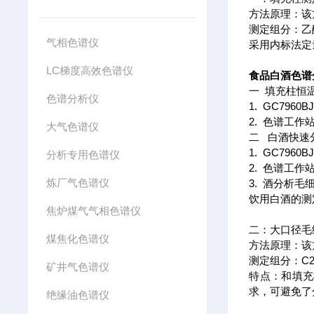
方法原理：该
测定组分：乙
气相色谱仪
采用内标法定
LC梯度高效色谱仪
食品白酒色谱
一 填充柱恒
色谱分析仪
1. GC796
2. 色谱工作
大气色谱仪
二 白酒快速
1. GC79
分析专用色谱仪
2. 色谱工作
炼厂气色谱仪
3. 酒分析毛细
饮用白酒的测
焦炉煤气气相色谱仪
二：大口径毛
煤焦化色谱仪
方法原理：该
测定组分：C
矿井气色谱仪
特点：和填充
求，可避免了
绝缘油色谱仪