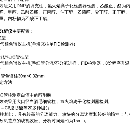
方法采用DNP的填充柱，氢火焰离子化检测器检测，乙酸正丁酯为
醛、甲醇、乙酸乙酯、正丙醇、仲丁醇、乙缩醛、异丁醇、正丁醇
量。内标物为乙酸正丁酯。
分析仪
主要配置：
温型
0BJ气相色谱仪主机(单填充柱单FID检测器)
站
分析毛细管柱型
60BJ气相色谱仪主机(毛细管分流/不分流进样，FID检测器，8阶程序升
站
管色谱柱30m×0.32mm
定方法
细管柱测定白酒中的醇酯酸
方法采用大口径白酒毛细管柱，氢火焰离子化检测器检测。
2～C6脂肪酸等20多种组分
柱相比，具有较高的分离能力、较快的分离速度和较好的惰性；与
分流造成的歧视效应。分析时间短约为15min。