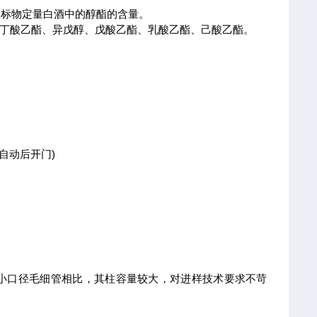
内标物定量白酒中的醇酯的含量。
、丁酸乙酯、异戊醇、戊酸乙酯、乳酸乙酯、己酸乙酯。
温自动后开门)
小口径毛细管相比，其柱容量较大，对进样技术要求不苛