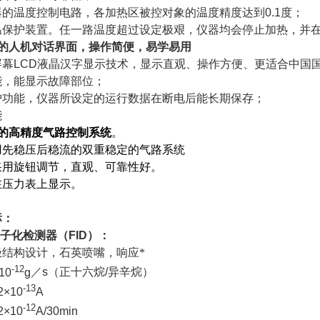
器的温度控制电路，各加热区被控对象的温度精度达到
0.1
度；
温保护装置。任一路温度超过设定极艰，仪器均会停止加热，并
的人机对话界面，操作简便，易学易用
屏幕
LCD
液晶汉字显示技术，显示直观、操作方便、更适合中国
能，能显示故障部位；
护功能，仪器所设定的运行数据在断电后能长期保存；
能
的高精度气路控制系统
。
用先稳压后稳流的双重稳定的气路系统
采用旋钮调节，直观、可靠性好。
在压力表上显示。
标：
离子化检测器
（FID）
：
极结构设计，石英喷嘴，响应*
-12
10
g
／
s（
正十六烷
/
异辛烷
）
-13
2×10
A
-12
2×10
A/30min