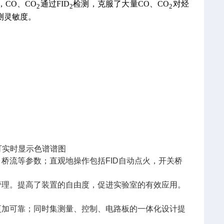
，CO、CO
通过FID
检测，克服了大量CO、CO
对烃
2
2
2
测灵敏度。
可实时显示色谱谱图
、桥流等参数；直观地操作包括
FID
自动点火，开关桥
管理。提高了装置的自由度，促进实验室的有效应用。
更加可靠；同时集测量、控制、电路板的一体化设计提