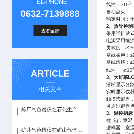
TEL-PHONE
6
线性：
≥10
0632-7139888
自动点火
稳定时间：
2
、热导检测
查看全部
采用半扩散
电源采用恒
灵敏度：
≥25
基线噪声：
≤
基线漂移：
≤
线性
≧
10
ARTICLE
3
、大屏幕
L
清晰显示各
相关文章
实时显示仪
触摸式键盘
可通过键盘
炼厂气色谱仪在石化生产中的应用与实践价值
3
、温控指标
柱
箱：室温
进样器：室
矿井气色谱仪在矿山气体监测中的应用与实操要点