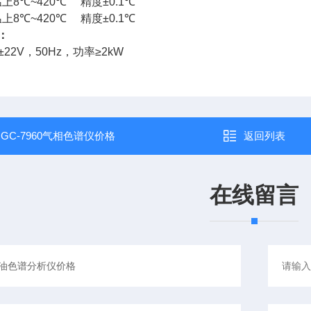
温上
8
℃
~420
℃
精度
±0.1
℃
温上
8
℃
~420
℃
精度
±0.1
℃
：
±22V
，
50Hz
，功率
≥2kW
：
GC-7960气相色谱仪价格
返回列表
在线留言