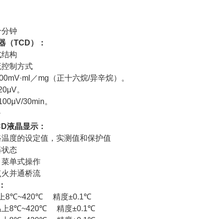
十分钟
器
（TCD）
：
式结构
流控制方式
00mV·ml
／
mg（
正十六烷
/
异辛烷
）
。
20μV
。
100μV/30min
。
4
CD
液晶显示：
路温度的设定值，实测值和保护值
器状态
，菜单式操作
点火并通桥流
：
上
8
℃
~420
℃
精度
±0.1
℃
温上
8
℃
~420
℃
精度
±0.1
℃