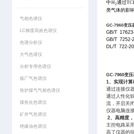
中H
通过T
2
类气体的影
气相色谱仪
GC-7960
LC梯度高效色谱仪
GB/T 17623
GB/T 7252-
色谱分析仪
DL/T 722-2
大气色谱仪
分析专用色谱仪
GC-7960
炼厂气色谱仪
1
、实现计算
通过连接仪
焦炉煤气气相色谱仪
通过人性化
煤焦化色谱仪
流，开启关
仪器电脑连
矿井气色谱仪
2
、高精度
主控电路采
绝缘油色谱仪
高了仪器的