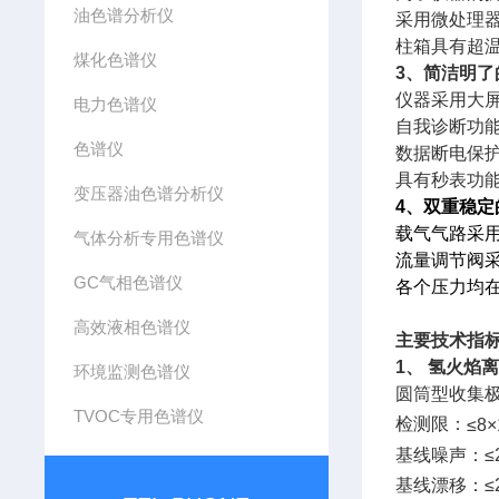
油色谱分析仪
采用微处理
柱箱具有超
煤化色谱仪
3
、简洁明了
仪器采用大
电力色谱仪
自我诊断功
色谱仪
数据断电保
具有秒表功
变压器油色谱分析仪
4
、双重稳定
载气气路采
气体分析专用色谱仪
流量调节阀
GC气相色谱仪
各个压力均
高效液相色谱仪
主要技术指
1
、
氢火焰
环境监测色谱仪
圆筒型收集
TVOC专用色谱仪
检测限：
≤8×
基线噪声：
≤
基线漂移：
≤