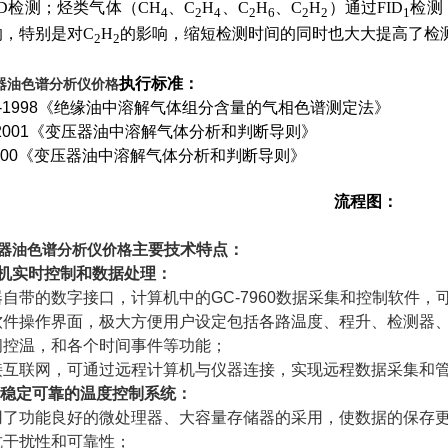
CD检测；烃类气体（CH
、C
H
、C
H
、C
H
）通过FID
检测
4
2
4
2
6
2
2
1
响，特别是对C
H
的影响，缩短检测时间的同时也大大提高了检
2
2
执行标准：
变压器油色谱分析仪价格
-1998
《绝缘油中溶解气体组分含量的气相色谱测定法》
2001
《变压器油中溶解气体分析和判断导则》
000
《变压器油中溶解气体分析和判断导则》
流程图：
变压器油色谱分析仪价格
主要技术特点：
机实时控制和数据处理：
器自带的数字接口，计算机中的
GC-7960
数据采集和控制软件，
软件操作界面，极大方便用户设定包括各路温度、程升、检测器
闭控温，和各个时间事件等功能；
接互联网，可通过远程计算机与仪器连接，实现远程数据采集和
，稳定可靠的温度控制系统：
用了功能良好的微处理器、大容量存储器的采用，使数据的保存
抗干扰性和可靠性；