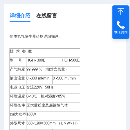
详细介绍
在线留言
电话咨询
优质氢气发生器价格详细描述:
技 术 参 数
型 号
HGH- 300E HGH-500E
产气纯度
99.999 %（相对含氧量）
输出流量
0 -300 ml/min
0 -500 ml/min
电源电压
交流220V 50Hz
环境温度
0-40℃ 相对湿度<85%
环境条件
无大量粉尘及腐蚀性气体
zui大功率
180W
外型尺寸
360×190×380mm (Ｌ×Ｗ×Ｈ)