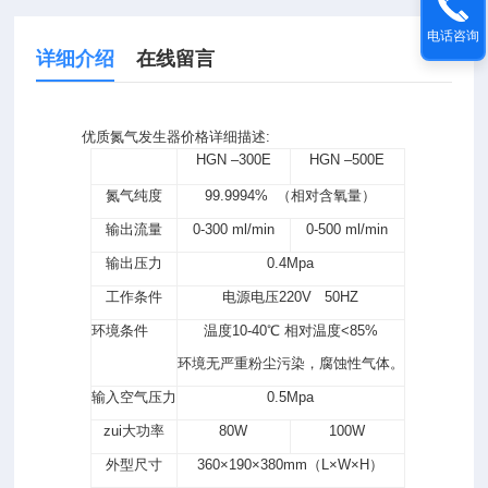
电话咨询
详细介绍
在线留言
优质氮气发生器价格详细描述:
HGN –300E
HGN –500E
氮气纯度
99.9994% （相对含氧量）
输出流量
0-300 ml/min
0-500 ml/min
输出压力
0.4Mpa
工作条件
电源电压220V 50HZ
环境条件
温度10-40℃ 相对温度<85%
环境无严重粉尘污染，腐蚀性气体。
输入空气压力
0.5Mpa
zui大功率
80W
100W
外型尺寸
360×190×380mm（L×W×H）