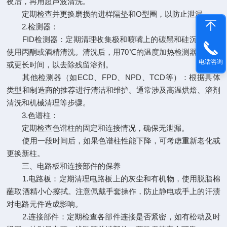
夜后，再用超声波清洗。
定期检查并更换磨损的进样隔垫和O型圈，以防止泄漏。
2.检测器：
FID检测器：定期清理收集极和喷嘴上的碳黑和硅沉淀，可
使用丙酮或酒精清洗。清洗后，用70℃的温度加热检测器90分钟
电话咨询
或更长时间，以去除残留溶剂。
其他检测器（如ECD、FPD、NPD、TCD等）：根据具体
类型和制造商的推荐进行清洁和维护。通常涉及高温烘焙、溶剂
清洗和机械清理等步骤。
3.色谱柱：
定期检查色谱柱的固定和连接情况，确保无泄漏。
使用一段时间后，如果色谱柱性能下降，可考虑重新老化或
更换新柱。
三、电路板和连接部件的保养
1.电路板：定期清理电路板上的灰尘和有机物，使用脱脂棉
蘸取酒精小心擦拭。注意佩戴手套操作，防止静电或手上的汗渍
对电路元件造成影响。
2.连接部件：定期检查各部件连接是否紧密，如有松动及时