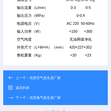
输出流量（L/min）
0-3
0-5
输出压力（MPa）
0-0.4
电源电压（V）
AC 220 50-60Hz
输入功率（W）
<150
<300
空气纯度
无油两级净化
外形尺寸（L×W×H）（mm）
420×227×352
整机重量（Kg）
<20
<23
上一个：
优质空气发生器厂家
返回列表
下一个：
优质氢气发生器厂家