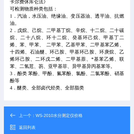
卡尔费休库仑法》
可检测物质种类包括：
1．汽油，水压油、绝缘油、变压器油、透平油、抗燃
油。
2．戊烷、己烷、二甲基丁烷、辛烷、十二烷、二十碳
烷、二十八烷、环十二烷、癸基环己烷、甲基丁二
烯、苯、甲苯、 二甲苯、乙基甲苯、二甲基苯乙烯、
十四烯、石油醚、环己胺、甲基环己胺、环庚烷、乙
烯环己胺、二环戊二烯、二甲基萘、*基苯乙烯、联
苯、二氢苊、芴、亚甲基菲、异甲基异丙基苯等。
3．酚类 苯酚、甲酚、氟苯酚、氯酚、二氯苯酚、硝基
酚等
4．醚类、全部卤代烃类、全部脂类
上一个：
WS-2010水分测定仪价格
返回列表