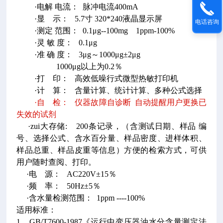
·电解 电流： 脉冲电流400mA
·显 示： 5.7寸 320*240液晶显示屏
电话咨询
·测定 范围： 0.1μg--100mg 1ppm-100%
·灵 敏 度： 0.1μg
·准 确 度： 3μg～1000μg±2μg
1000μg以上为0.2％
·打 印： 高效低噪行式微型热敏打印机
·计 算： 含量计算、统计计算、多种公式选择
·自 检： 仪器故障自诊断 自动提醒用户更换已
失效的试剂
·zui大存储: 200条记录，（含测试日期、样品 编
号、选择公式、含水百分量、样品密度、进样体积、
样品总重、样品皮重等信息）方便的检索方式，可供
用户随时查阅、打印。
·电 源： AC220V±15％
·频 率： 50Hz±5％
·含水量检测范围： 1ppm ----100%
适用标准：
1、GB/T7600-1987《运行中变压器油水分含量测定法