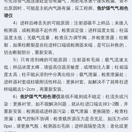
可先排查气瓶连接处是否有漏气，用肥皂水逐个接头检漏。查不
出原因时，可能是主机内气路有漏，应工程师。
焦炉煤气气相色
谱仪
4）进样后峰丢失的可能原因：注射器吸不上样品；未接入
检测器，或检测器不起作用，检查设定值；进样温度太低；柱温
温度太低；无载气流量，检查压力调节阀，并检查泄露；柱断
裂，如果柱断裂是在柱进样口端或检测器末端，是可以补救的，
切去断裂部分，重新安装。
5）只有溶剂峰的可能原因：注射器有毛病；载气流速太
低；样品浓度太稀，请提高仪器灵敏度，或增加注入量；柱箱温
度太高；柱不能从溶剂中分离出组分；载气泄漏，检查泄漏处；
进样器衬套或柱吸附活性样品：更换衬套。如解决不了就将柱进
样端截去1~2cm，再重新安装。
6）
焦炉煤气气相色谱仪
基线不规则或不稳定：柱流失或污
染：更换衬管。如不能解决问题，就从柱进口端去掉1~2圈，并
重新安装；检测器或进样器污染；载气泄漏：更换隔垫，检查柱
泄漏；载气控制不协调：检查载所源压力是否充足。如压力≤50
0psi，请更换气瓶；检测器出毛病；进样器隔垫流失：老化或更