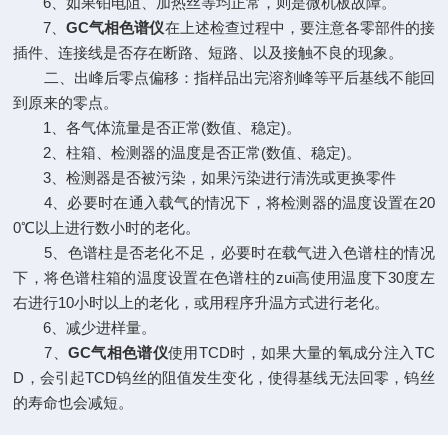
6、如果铂电阻、加热丝等均正常，则是微机板故障。
7、
GC气相色谱仪
在上述检查过程中，要注意各零部件的接
插件、连接线是否存在断路、短路、以及接触不良的现象。
二、出峰后零点偏移：指样品出完溶剂峰等平后基线不能回
到原来的零点。
1、各气体流量是否正常(数值、稳定)。
2、柱箱、检测器的温度是否正常(数值、稳定)。
3、检测器是否被污染，如果污染进行清洗或更换零件
4、必要时在通入载气的情况下，将检测器的温度设置在20
0℃以上进行数小时的老化。
5、色谱柱是否老化不足，必要时在载气进入色谱柱的情况
下，将色谱柱箱的温度设置在色谱柱的zui高使用温度下30度左
右进行10小时以上的老化，或用程序升温方式进行老化。
6、减少进样量。
7、
GC气相色谱仪
使用TCD时，如果大量的氧成分注入TC
D，会引起TCD钨丝的阻值发生变化，使得基线无法回零，钨丝
的寿命也会减短。