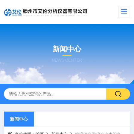
新闻中心
NEWS CENTER
新闻中心