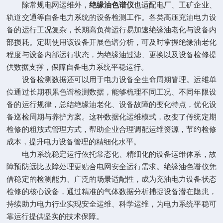
除常规电网运维外，
绝缘油色谱仪
也适配电厂、工矿企业、
轨道交通等自备电力系统的设备检测工作。各类高压充油电力设
备的运行工况复杂，长期高负荷运行易加速绝缘油老化与设备内
部损耗。定期使用该设备开展色谱分析，可及时掌握绝缘油老化
程度与设备内部运行状态，为绝缘油过滤、更换以及设备检修提
供数据支撑，保障自备电力系统平稳运行。
设备检测数据还可以用于电力设备全生命周期管理。运维单
位通过长期积累色谱检测数据，能够梳理不同工况、不同年限设
备的运行规律，总结绝缘油老化、设备故障的变化特点，优化设
备巡检周期与养护方案。这种数据化运维模式，改变了传统定期
检修的粗放式管理方式，帮助企业合理调配运维资源，节约检修
成本，提升电力设备管理的精细化水平。
电力系统稳定运行依托常态化、精细化的设备运维体系，故
障预防远比故障处理更贴合电网安全运行需求。绝缘油色谱仪凭
借稳定的检测能力、广泛的场景适配性，成为充油电力设备状态
检修的核心设备，通过精准的气体数据分析捕捉设备潜在隐患，
持续助力电力行业实现安全运维、科学运维，为电力系统平稳可
靠运行提供坚实的技术保障。