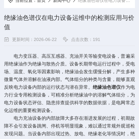
当前位置：
首页
新闻中心
绝缘油色谱仪在电力设备运维中的检测应用与价值
绝缘油色谱仪在电力设备运维中的检测应用与价
值
更新时间：2026-06-22
点击次数：191
电力变压器、高压互感器、充油开关等输变电设备，普遍采
用绝缘油作为绝缘与散热介质。设备长期带电运行过程中，受电
场、温度、氧化等因素影响，绝缘油会发生缓慢分解，产生多种
微量气体并溶解在油液内部。气体组分的种类与含量，能够直观
反映电力设备内部的运行状态与潜在异常。
绝缘油色谱仪
作为电
力行业专用检测设备，可精准分析绝缘油中的溶解气体组分，为
电力设备状态评估、隐患排查提供科学的数据依据，是电网常态
化运维的重要检测设备。
电力充油设备的内部故障大多存在渐进发展的过程，初期故
障不会引发设备跳闸、停机等明显现象，难以通过常规外观巡检
发现问题。当设备内部出现过热、放电、绝缘老化等情况时，绝