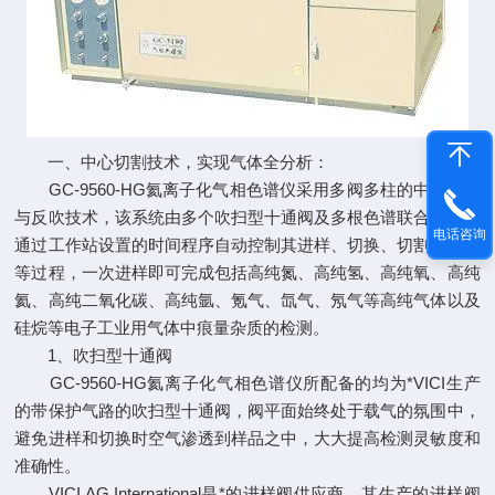
一、中心切割技术，实现气体全分析：
GC-9560-HG氦离子化气相色谱仪采用多阀多柱的中心切割
与反吹技术，该系统由多个吹扫型十通阀及多根色谱联合组成，
电话咨询
通过工作站设置的时间程序自动控制其进样、切换、切割与反吹
等过程，一次进样即可完成包括高纯氮、高纯氢、高纯氧、高纯
氦、高纯二氧化碳、高纯氩、氪气、氙气、氖气等高纯气体以及
硅烷等电子工业用气体中痕量杂质的检测。
1、吹扫型十通阀
GC-9560-HG氦离子化气相色谱仪所配备的均为*VICI生产
的带保护气路的吹扫型十通阀，阀平面始终处于载气的氛围中，
避免进样和切换时空气渗透到样品之中，大大提高检测灵敏度和
准确性。
VICI AG International是*的进样阀供应商，其生产的进样阀