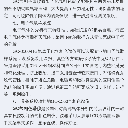
GC气相色谱仪氦离子化气相色谱仪配备具有两级稳压功能
的全不锈钢载气减压阀，大大提高了压力稳定性，确保基线的稳
定，同时也降低了阀体内的死体积，进一步提高检测灵敏度。
七、电子气取样系统
电子气体的分析有其特殊性，如硅烷遇O2极易自燃、有些
电子气体为有毒有害气体，采用传统的取样方式无法完成电子气
的分析
GC-9560-HG氦离子化气相色谱仪可以选配专业的电子气取
样系统，该系统采用吹扫、真空等方式确保系统中无O2存在，
管路全部采用316L不锈钢材料制成的外径1/8"管道，内壁经抛光
和钝化处理，防止吸附。接口采用镀金卡套式接口，严格确保系
统气密性，排除了潜在危险。电磁阀和微型真空泵的应用使整个
系统的操作更加方便，通过色谱工作站可完成吹扫，取样，进样
等一系列操作。
八、具备反控功能的GC-9560气相色谱仪
GC气相色谱仪
是公司针对高纯气体分析的特点设计的一款
具有反控功能的气相色谱仪。仪器采用大屏幕LCD液晶显示器，
中文菜单式操作，显示直观、操作方便。