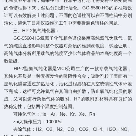
化温度各不相同，如果在同一柱箱中进行老化需要将不耐受高温
的色谱柱拆下来，然后分别进行活化。GC-9560-HG的多柱箱设
计可以有效解决上述问题，不同的色谱柱可以在不同柱箱中分别
活化，避免了日常仪器维护工作中需要拆装色谱柱的问题。
三、HP-2氦气纯化器：
GC-9560-HG氦离子化气相色谱仪采用高纯氦气为载气，氦
气的纯度直接影响到整个仪器对杂质的检测灵敏度。试验证明，
高纯气体分析所用载气的纯度至少比气体样品的本底纯度高一个
数量级。
HP-2型氦气纯化器是VICI公司生产的一款专载气纯化器，
其纯化基质是一种无挥发性的吸附性合金，吸附剂粒子表面有一
层氧化膜需通过加热活化，活化过程必须在真空或惰性气体环境
下完成，这样可允许氦气在其间自由扩散，防止氧气纯化层的形
成，又可以进行杂质气体的吸附。HP的吸附剂材料具有良好的
热稳定性，包括两个温度控制范围。
可纯化气体：He、Ar、Ne、Kr、Xe、Rn
zui大操作压力：1000Psi
去除气体：H2、O2、N2、CO、CO2、CH4、H2O、NO、