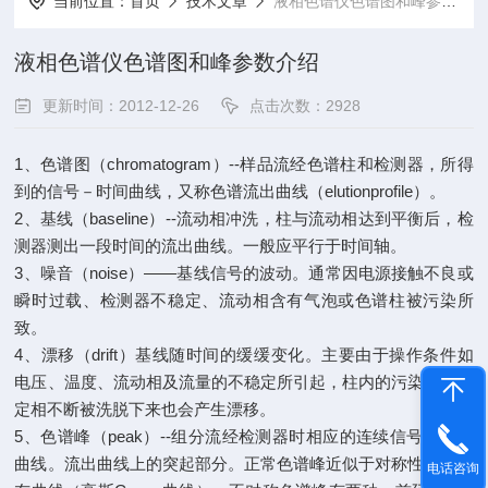
当前位置：
首页
技术文章
液相色谱仪色谱图和峰参数介绍
液相色谱仪色谱图和峰参数介绍
更新时间：2012-12-26
点击次数：2928
1、色谱图（chromatogram）--样品流经色谱柱和检测器，所得
到的信号－时间曲线，又称色谱流出曲线（elutionprofile）。
2、基线（baseline）--流动相冲洗，柱与流动相达到平衡后，检
测器测出一段时间的流出曲线。一般应平行于时间轴。
3、噪音（noise）――基线信号的波动。通常因电源接触不良或
瞬时过载、检测器不稳定、流动相含有气泡或色谱柱被污染所
致。
4、漂移（drift）基线随时间的缓缓变化。主要由于操作条件如
电压、温度、流动相及流量的不稳定所引起，柱内的污染物或固
定相不断被洗脱下来也会产生漂移。
5、色谱峰（peak）--组分流经检测器时相应的连续信号产生的
曲线。流出曲线上的突起部分。正常色谱峰近似于对称性正态分
电话咨询