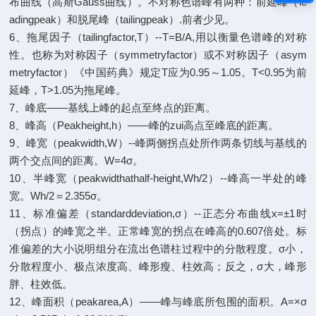
布曲线（高斯Gauss曲线）。不对称色谱峰有两种：前延峰（le
adingpeak）和脱尾峰（tailingpeak）.前者少见。
6、拖尾因子（tailingfactor,T）--T=B/A,用以衡量色谱峰的对称
性。也称为对称因子（symmetryfactor）或不对称因子（asym
metryfactor）《中国药典》规定T应为0.95～1.05。T<0.95为前
延峰，T>1.05为拖尾峰。
7、峰底――基线上峰的起点至终点的距离。
8、峰高（Peakheight,h）――峰的zui高点至峰底的距离。
9、峰宽（peakwidth,W）--峰两侧拐点处所作两条切线与基线的
两个交点间的距离。W=4σ。
10、半峰宽（peakwidthathalf-height,Wh/2）--峰高一半处的峰
宽。Wh/2＝2.355σ。
11、标准偏差（standarddeviation,σ）--正态分布曲线x=±1时
（拐点）的峰宽之半。正常峰宽的拐点在峰高的0.607倍处。标
准偏差的大小说明组分在流出色谱柱过程中的分散程度。σ小，
分散程度小、极点浓度高、峰形瘦、柱效高；反之，σ大，峰形
胖、柱效低。
12、峰面积（peakarea,A）――峰与峰底所包围的面积。A=×σ