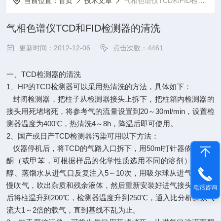
当前位置：
首页
技术文章
气相色谱仪TCD和FID检测器的清洗
气相色谱仪TCD和FID检测器的清洗
更新时间：2012-12-06
点击次数：4461
一、TCD检测器的清洗
1、HP的TCD检测器可以采用热清洗的方法，具体如下：
封闭检测器，把柱子从检测器接头上拆下，把柱箱内检测器的
接头用死堵堵死，将参考气的流量设置到20～30ml/min，设置检
测器温度为400℃，热清洗4～8h，降温后即可使用。
2、国产或日产TCD检测器污染可用以下方法：
仪器停机后，将TCD的气路入口拆下，用50ml打针器依次将丙
酮（或甲苯，可根据样品的化学性质选用不同的溶剂）无水乙
醇、蒸馏水从进气口反复注入5～10次，用吸尔球从进气口处缓
慢吹气，吹出杂质和残余液体，然后重新安装好进气接头，开机
电话咨询
后将柱温升到200℃，检测器温度升到250℃，通入比分析操纵气
流大1～2倍的载气，直到基线不乱为止。