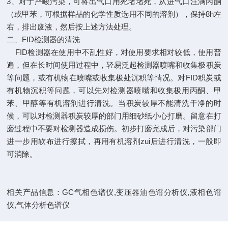
3、对于严峻污染，可将出气口用死堵堵死，从进气口注满丙酮
（或甲苯，可根据样品的化学性质选用不同的溶剂），保持8h左
右，排出废液，然后按上述方法处理。
二、FID检测器的清洗
FID检测器在使用中不乱性好，对使用要求相对较低，使用普
遍，但在长时间使用过程中，轻易泛起检测器喷嘴和收集极积炭
等问题，或有机物在喷嘴或收集极处沉积等情况。对FID积炭或
有机物沉积等问题，可以先对检测器喷嘴和收集极用丙酮、甲
苯、甲醇等有机溶剂进行清洗。当积炭较厚不能清洗干净的时
候，可以对检测器积炭较厚的部门用细砂纸小心打磨。留意在打
磨过程中不要对检测器造成损伤。初步打磨完成后，对污染部门
进一步用软布进行擦拭，再用有机溶剂zui后进行清洗，一般即
可消除。
相关产品信息：
GC气相色谱仪
,
变压器油色谱分析仪
,
液相色谱
仪
,
气体分析色谱仪