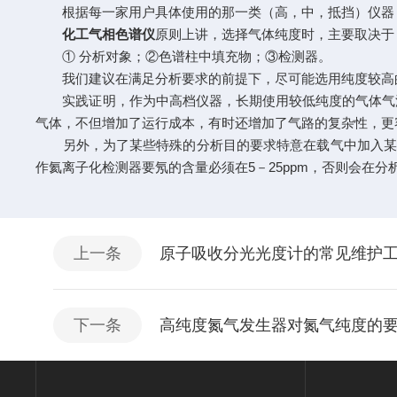
根据每一家用户具体使用的那一类（高，中，抵挡）仪器，
化工气相色谱仪
原则上讲，选择气体纯度时，主要取决于
① 分析对象；②色谱柱中填充物；③检测器。
我们建议在满足分析要求的前提下，尽可能选用纯度较高的
实践证明，作为中高档仪器，长期使用较低纯度的气体气源
气体，不但增加了运行成本，有时还增加了气路的复杂性，更
另外，为了某些特殊的分析目的要求特意在载气中加入某些
作氦离子化检测器要氖的含量必须在5－25ppm，否则会在分
上一条
原子吸收分光光度计的常见维护
下一条
高纯度氮气发生器对氮气纯度的