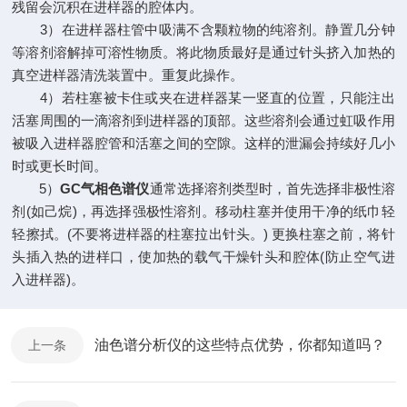
残留会沉积在进样器的腔体内。
3）在进样器柱管中吸满不含颗粒物的纯溶剂。静置几分钟
等溶剂溶解掉可溶性物质。将此物质最好是通过针头挤入加热的
真空进样器清洗装置中。重复此操作。
4）若柱塞被卡住或夹在进样器某一竖直的位置，只能注出
活塞周围的一滴溶剂到进样器的顶部。这些溶剂会通过虹吸作用
被吸入进样器腔管和活塞之间的空隙。这样的泄漏会持续好几小
时或更长时间。
5）
GC气相色谱仪
通常选择溶剂类型时，首先选择非极性溶
剂(如己烷)，再选择强极性溶剂。移动柱塞并使用干净的纸巾轻
轻擦拭。(不要将进样器的柱塞拉出针头。) 更换柱塞之前，将针
头插入热的进样口，使加热的载气干燥针头和腔体(防止空气进
入进样器)。
油色谱分析仪的这些特点优势，你都知道吗？
上一条