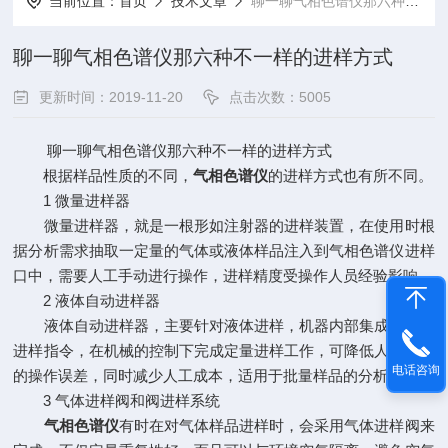
当前位置：
首页
技术文章
聊一聊气相色谱仪那六种不一样的进样方式
聊一聊气相色谱仪那六种不一样的进样方式
更新时间：2019-11-20
点击次数：5005
聊一聊气相色谱仪那六种不一样的进样方式
根据样品性质的不同，
气相色谱仪
的进样方式也有所不同。
1 微量进样器
微量进样器，就是一根形如注射器的进样装置，在使用时根
据分析需求抽取一定量的气体或液体样品注入到气相色谱仪进样
口中，需要人工手动进行操作，进样精度受操作人员经验影响。
2 液体自动进样器
液体自动进样器，主要针对液体进样，机器内部集成有各种
进样指令，在机械的控制下完成定量进样工作，可降低人工进样
电话咨询
的操作误差，同时减少人工成本，适用于批量样品的分析工作。
3 气体进样阀和阀进样系统
气相色谱仪
有时在对气体样品进样时，会采用气体进样阀来