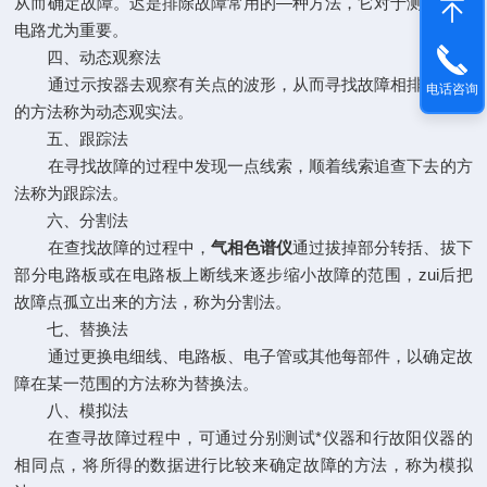
从而确定故障。迟是排除故障常用的—种方法，它对于测试线性
电路尤为重要。
四、动态观察法
通过示按器去观察有关点的波形，从而寻找故障相排除故障
电话咨询
的方法称为动态观实法。
五、跟踪法
在寻找故障的过程中发现一点线索，顺着线索追查下去的方
法称为跟踪法。
六、分割法
在查找故障的过程中，
气相色谱仪
通过拔掉部分转括、拔下
部分电路板或在电路板上断线来逐步缩小故障的范围，zui后把
故障点孤立出来的方法，称为分割法。
七、替换法
通过更换电细线、电路板、电子管或其他每部件，以确定故
障在某一范围的方法称为替换法。
八、模拟法
在查寻故障过程中，可通过分别测试*仪器和行故阳仪器的
相同点，将所得的数据进行比较来确定故障的方法，称为模拟