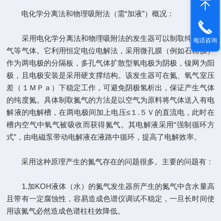
电化学分离法和物理吸附法（需“加液”）概况：
采用电化学分离法和物理吸附法的发生器可以制取纯氮、氧
电话咨询
气等气体。它利用恒定电位电解法，采用微孔膜（例如石棉膜）
作为两电极的分隔板，多孔气体扩散型氧电极为阴极，镍网为阳
极，且电极安装是采用硬支撑结构。该发生器可在氮、氧气室压
差（１ＭＰａ）下稳定工作，可避免阴极氢析出，保证产生气体
的纯度氮。具体制取氮气的方法是以空气为原料将气体送入有电
解液的电解槽，在两电极间加上电压≤１.５Ｖ的直流电，此时在
槽内空气中氧气被吸收而获得氮气。其电解液采用“强制循环方
式”，由电磁泵带动电解液在液路中循环，提高了电解效率。
采用这种原理产生的氮气存在的问题很多。主要的问题有：
1.加KOH液体（水）的氮气发生器所产生的氮气中含水量高
且带有一定腐蚀性，容易造成色谱仪调试不稳定，一旦长时间使
用该氮气必然造成色谱柱柱效降低。